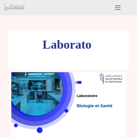
L
a
b
o
r
a
t
o
i
r
e
|