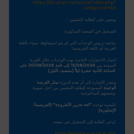
https://dlc.uit.ac.ma/course/
index.php?
categoryid=569
: ويتعين على الطلبة المعنيين
التسجيل في المنصة المذكورة؛
متابعة دروس الوحدات التي لم يتم استيفاؤها، سواء باللغة
العربية أو باللغة الفرنسية؛
اجتياز الاختبارات الخاصة بهذه الوحدات خلال الفترة
الممتدة من
15/08/2026 إلى غاية 30/08/2026 على
الساعة الثانية عشرة ليلاً (منتصف الليل)
.
وتجدر الإشارة إلى أن هذه الدورة
تمثل الفرصة
الوحيدة
الممنوحة للطلبة المعنيين من أجل تسوية
وضعيتهم البيداغوجية.
بالنسبة لوحدة
"لغة تحرير الأطروحة" (الفرنسية/
الإنجليزية)
يُدعى الطلبة إلى التسجيل عبر منصة:
https://elogha-sup.uit.ac.ma/