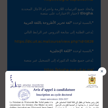
واتخاذ جميع الترتيبات اللازمة واحترام الآجال المحددة
لاجتياز الاختبارات على منصة
Elogha
.
"لغة تحرير الأطروحة باللغة العربية"
بالنسبة لوحدة
يُدعى الطلبة إلى متابعة الدروس عبر الرابط التالي:
https://dlc.uit.ac.ma/course/
view.php?id=5828
"اللغة الإنجليزية"
بالنسبة لوحدة
يُدعى جميع طلبة الدكتوراه إلى التسجيل عبر منصة:
https://elogha-sup.uit.ac.ma/
×
واتخاذ الترتيبات اللازمة واحترام الآجال المحددة لاجتياز
الاختبارات على منصة
Elogha
قبل يوم
، وذلك
30/08/2026 على الساعة الثانية عشرة ليلاً (منتصف
الليل)
.
ملاحظة:
لا يعني هذا الإعلان طلبة السنة الأولى من سلك الدكتوراه