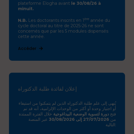
plateforme Elogha avant
le 30/08/26 à
minuit.
ère
N.B.
Les doctorants inscrits en 1
année du
cycle doctoral au titre de 2025-26 ne sont
concernés que par les 5 modules dispensés
cette année.
Accéder
إعلان لفائدة طلبة الدكتوراه
يُنهى إلى علم طلبة الدكتوراه الذين لم يتمكنوا من استيفاء
أو اجتياز وحدة أو أكثر من الوحدات الإلزامية، أنه قد تم
فتح
دورة لتسوية الوضعية البيداغوجية
خلال الفترة الممتدة
من
27/07/2026 إلى 30/08/2026
عبر المنصة
التالية: